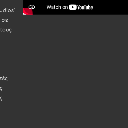
udios”
 σε
 τους
τές
ς
ς
λ