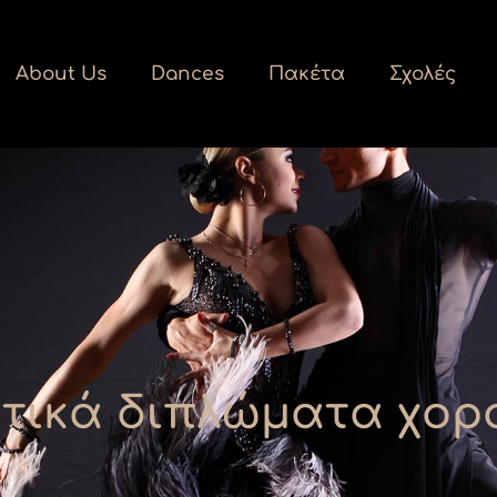
About Us
Dances
Πακέτα
Σχολές
τικά διπλώματα χορο