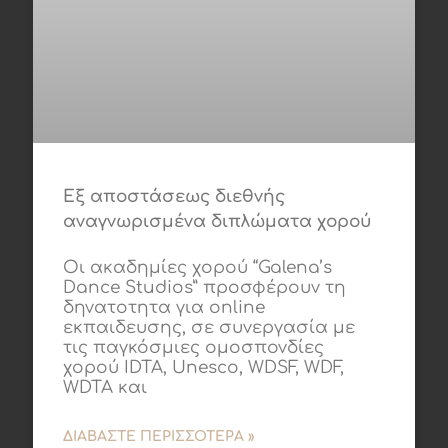
Εξ αποστάσεως διεθνής
αναγνωρισμένα διπλώματα χορού
Οι ακαδημίες χορού “Galena’s
Dance Studios” προσφέρουν τη
δηνατοτητα για online
εκπαιδευσης, σε συνεργασία με
τις παγκόσμιες ομοσπονδίες
χορού IDTA, Unesco, WDSF, WDF,
WDTA και
ΔΙΑΒΆΣΤΕ ΠΕΡΙΣΣΌΤΕΡΑ »