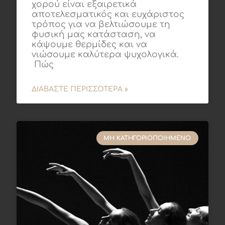
χορού είναι εξαιρετικά
αποτελεσματικός και ευχάριστος
τρόπος για να βελτιώσουμε τη
φυσική μας κατάσταση, να
κάψουμε θερμίδες και να
νιώσουμε καλύτερα ψυχολογικά.
Πώς
ΔΙΑΒΆΣΤΕ ΠΕΡΙΣΣΌΤΕΡΑ »
ΜΗ ΚΑΤΗΓΟΡΙΟΠΟΙΗΜΈΝΟ