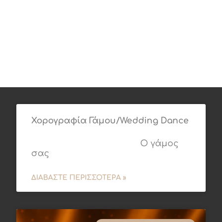
Χορογραφία Γάμου/Wedding Dance
Ο γάμος
σας
ΔΙΑΒΆΣΤΕ ΠΕΡΙΣΣΌΤΕΡΑ »