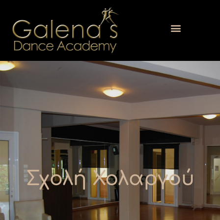
Σχολή Χολαργού