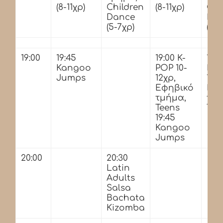
(8-11χρ)
Children
(8-11χρ)
Chi
Dance
Da
(5-7χρ)
(5-7
19:00
19:45
19:00 K-
19:0
Kangoo
POP 10-
POP
Jumps
12χρ,
16χ
Εφηβικό
Εφ
τμήμα,
τμή
Teens
Tee
19:45
Kangoo
Jumps
20:00
20:30
Latin
Adults
Salsa
Bachata
Kizomba