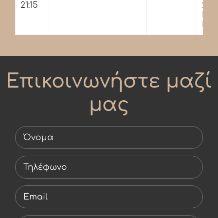
21:15
21:1
Hig
Hee
Επικοινωνήστε μαζί
μας