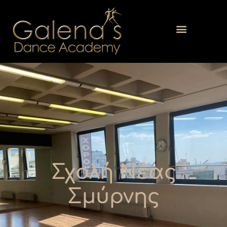
Σχολή Νέας
Σμύρνης